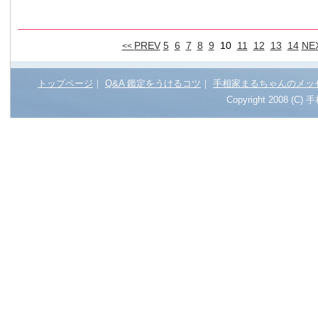
PREV
5
6
7
8
9
10
11
12
13
14
NE
<<
トップページ
｜
Q&A 鑑定をうけるコツ
｜
手相家まるちゃんのメッ
Copyright 2008 (C)